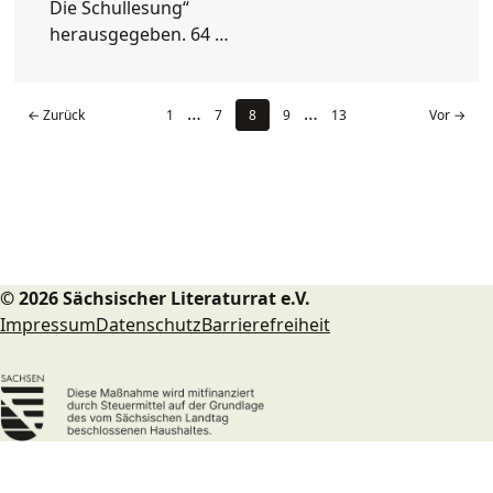
Die Schullesung“
herausgegeben. 64 …
…
…
← Zurück
1
7
8
9
13
Vor →
© 2026 Sächsischer Literaturrat e.V.
Impressum
Datenschutz
Barrierefreiheit