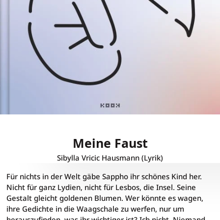
Meine Faust
Sibylla Vricic Hausmann
(Lyrik)
Meine Faust
Für nichts in der Welt gäbe Sappho ihr schönes Kind her.
Nicht für ganz Lydien, nicht für Lesbos, die Insel. Seine
Gestalt gleicht goldenen Blumen. Wer könnte es wagen,
ihre Gedichte in die Waagschale zu werfen, nur um
herauszufinden, was ihr wichtiger ist? Ich nicht. Niemand