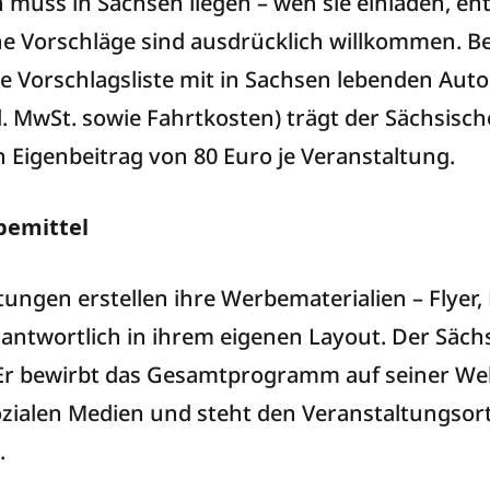
muss in Sachsen liegen – wen sie einladen, en
ne Vorschläge sind ausdrücklich willkommen. Bei
ne Vorschlagsliste mit in Sachsen lebenden Aut
. MwSt. sowie Fahrtkosten) trägt der Sächsische
n Eigenbeitrag von 80 Euro je Veranstaltung.
emittel
ngen erstellen ihre Werbematerialien – Flyer, P
ntwortlich in ihrem eigenen Layout. Der Sächs
 Er bewirbt das Gesamtprogramm auf seiner Web
ozialen Medien und steht den Veranstaltungsor
.