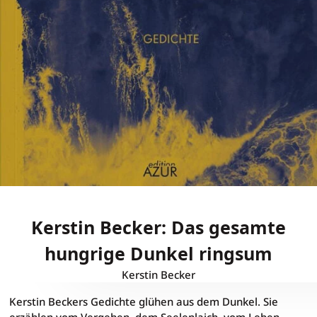
Kerstin Becker: Das gesamte
hungrige Dunkel ringsum
Kerstin Becker
Kerstin Becker: Das gesamt
Kerstin Beckers Gedichte glühen aus dem Dunkel. Sie
erzählen vom Vergehen, dem Seelenlaich, vom Leben