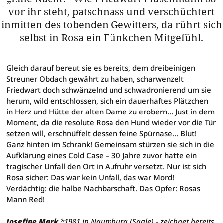
vor ihr steht, patschnass und verschüchtert
inmitten des tobenden Gewitters, da rührt sich
selbst in Rosa ein Fünkchen Mitgefühl.
Josephine Mark: Red
Gleich darauf bereut sie es bereits, dem dreibeinigen
Streuner Obdach gewährt zu haben, scharwenzelt
Friedwart doch schwänzelnd und schwadronierend um sie
herum, wild entschlossen, sich ein dauerhaftes Plätzchen
in Herz und Hütte der alten Dame zu erobern… Just in dem
Moment, da die resolute Rosa den Hund wieder vor die Tür
setzen will, erschnüffelt dessen feine Spürnase… Blut!
Ganz hinten im Schrank! Gemeinsam stürzen sie sich in die
Aufklärung eines Cold Case – 30 Jahre zuvor hatte ein
tragischer Unfall den Ort in Aufruhr versetzt. Nur ist sich
Rosa sicher: Das war kein Unfall, das war Mord!
Verdächtig: die halbe Nachbarschaft. Das Opfer: Rosas
Mann Red!
Josefine Mark
*1981 in Naumburg (Saale) - zeichnet bereits