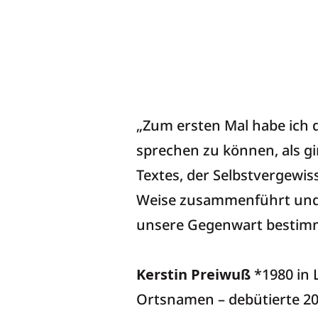
Heute ist mitten in
„Zum ersten Mal habe ich d
sprechen zu können, als gin
Textes, der Selbstvergewis
Weise zusammenführt und e
unsere Gegenwart bestim
Kerstin Preiwuß
*1980 in 
Ortsnamen – debütierte 2