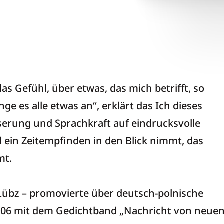
 der Nacht
as Gefühl, über etwas, das mich betrifft, so
ge es alle etwas an“, erklärt das Ich dieses
serung und Sprachkraft auf eindrucksvolle
in Zeitempfinden in den Blick nimmt, das
mt.
Lübz – promovierte über deutsch-polnische
006 mit dem Gedichtband „Nachricht von neue